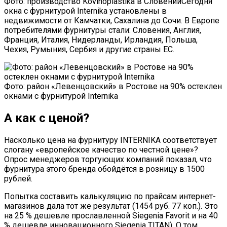
Фото: производство Kovinoplastika в СловенииСегодня
окна с фурнитурой Internika установлены в
недвижимости от Камчатки, Сахалина до Сочи. В Европе
потребителями фурнитуры стали: Словения, Англия,
Франция, Италия, Нидерланды, Ирландия, Польша,
Чехия, Румыния, Сербия и другие страны ЕС.
Фото: район «Левенцовский» в Ростове на 90% остеклен
окнами с фурнитурой Internika
А как с ценой?
Насколько цена на фурнитуру INTERNIKA соответствует
слогану «европейское качество по честной цене»?
Опрос менеджеров торгующих компаний показал, что
фурнитура этого бренда обойдётся в розницу в 1500
рублей.
Попытка составить калькуляцию по прайсам интернет-
магазинов дала тот же результат (1454 руб. 77 коп.). Это
на 25 % дешевле прославленной Siegenia Favorit и на 40
% дешевле инновационного Siegenia TITAN). О том,