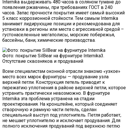
Internika выдерживать 480 часов в соляном тумане до
появления ржавчины, при требованиях ГОСТ в 240
часов. Запас прочности покрытия имеет самый высокий
5 класс коррозионной стойкости. Тем самым Internika
занимает лидирующие позиции и рекомендована для
установки в регионы или места с агрессивной средой –
густонаселенные мегаполисы, морские побережья,
бассейны, бани, химические производства.
Фото: покрытие SilBear на фурнитуре Internika3.
Отсутствие сквозняков и продуваний
Всем специалистам оконной отрасли знакомо «узкое»
место всех марок фурнитуры — продувание узла
верхней петли. Конструкция петель приводит к
пережатию уплотнения в районе верхней петли, которое
устранить практически невозможно. В фурнитуре
Internika эта проблема устранена на стадии
проектирования. На кронштейне, который соединяет
створочную и рамную части петель, сделан
специальный выступ под уплотнитель. Петля работает,
не мешает уплотнителю и исключает продувания. Для
полного исключения продуваний под верхнюю петлю