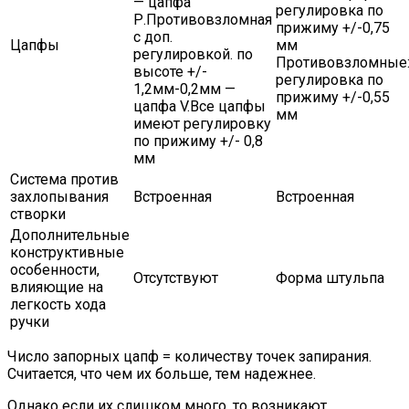
— цапфа
регулировка по
Р.Противовзломная
прижиму +/-0,75
с доп.
Цапфы
мм
регулировкой. по
Противовзломные
высоте +/-
регулировка по
1,2мм-0,2мм —
прижиму +/-0,55
цапфа V.Все цапфы
мм
имеют регулировку
по прижиму +/- 0,8
мм
Система против
захлопывания
Встроенная
Встроенная
створки
Дополнительные
конструктивные
особенности,
Отсутствуют
Форма штульпа
влияющие на
легкость хода
ручки
Число запорных цапф = количеству точек запирания.
Считается, что чем их больше, тем надежнее.
Однако если их слишком много, то возникают