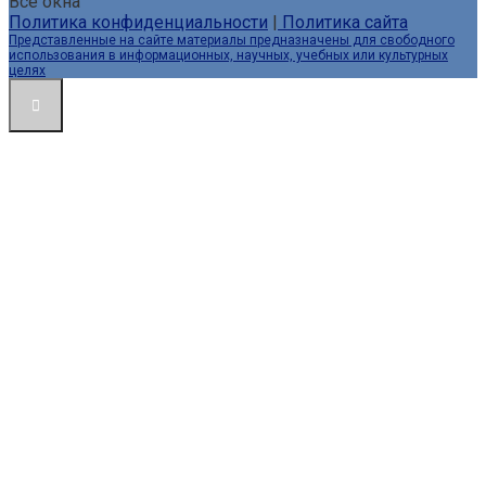
Все окна
Политика конфиденциальности
|
Политика сайта
Представленные на сайте материалы предназначены для свободного
использования в информационных, научных, учебных или культурных
целях