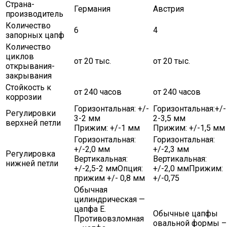
Страна-
Германия
Австрия
производитель
Количество
6
4
запорных цапф
Количество
циклов
от 20 тыс.
от 20 тыс.
открывания-
закрывания
Стойкость к
от 240 часов
от 240 часов
коррозии
Горизонтальная: +/-
Горизонтальная:+/-
Регулировки
3-2 мм
2-3,5 мм
верхней петли
Прижим: +/-1 мм
Прижим: +/-1,5 мм
Горизонтальная:
Горизонтальная:
+/-2,0 мм
+/-2,3 мм
Регулировка
Вертикальная:
Вертикальная:
нижней петли
+/-2,5-2 ммОпция:
+/-2,0 ммПрижим:
прижим +/- 0,8 мм
+/-0,75
Обычная
цилиндрическая —
цапфа Е.
Обычные цапфы
Противовзломная
овальной формы –