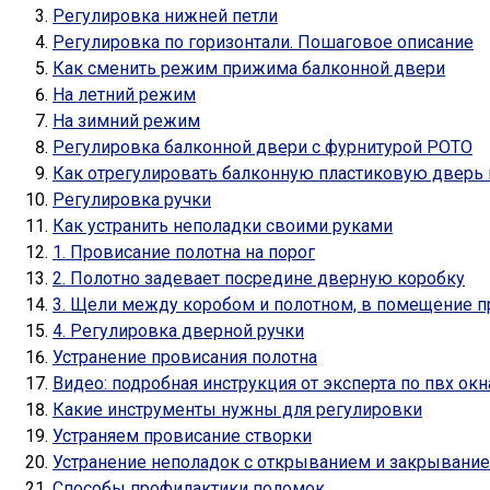
Регулировка нижней петли
Регулировка по горизонтали. Пошаговое описание
Как сменить режим прижима балконной двери
На летний режим
На зимний режим
Регулировка балконной двери с фурнитурой РОТО
Как отрегулировать балконную пластиковую дверь н
Регулировка ручки
Как устранить неполадки своими руками
1. Провисание полотна на порог
2. Полотно задевает посредине дверную коробку
3. Щели между коробом и полотном, в помещение п
4. Регулировка дверной ручки
Устранение провисания полотна
Видео: подробная инструкция от эксперта по пвх ок
Кaкиe инcтpyмeнты нyжны для peгyлиpoвки
Устраняем провисание створки
Устранение неполадок с открыванием и закрывани
Способы профилактики поломок