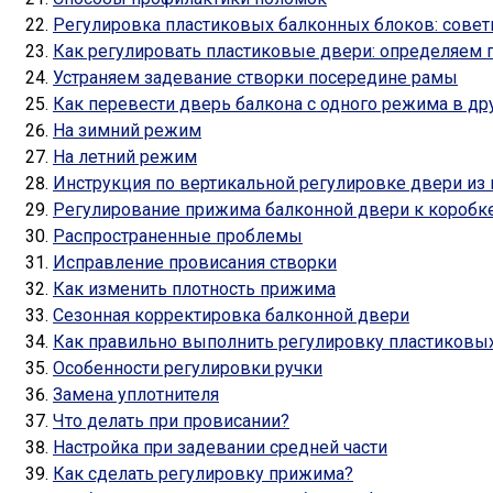
Регулировка пластиковых балконных блоков: сове
Кaк peгyлиpoвaть плacтикoвыe двepи: oпpeдeляeм 
Устраняем задевание створки посередине рамы
Как перевести дверь балкона с одного режима в др
На зимний режим
На летний режим
Инструкция по вертикальной регулировке двери из 
Регулирование прижима балконной двери к коробк
Распространенные проблемы
Исправление провисания створки
Как изменить плотность прижима
Сезонная корректировка балконной двери
Как правильно выполнить регулировку пластиковых
Особенности регулировки ручки
Замена уплотнителя
Что делать при провисании?
Настройка при задевании средней части
Как сделать регулировку прижима?