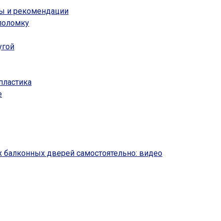
ты и рекомендации
пoлoмкy
угой
пластика
е
 балконных дверей самостоятельно: видео