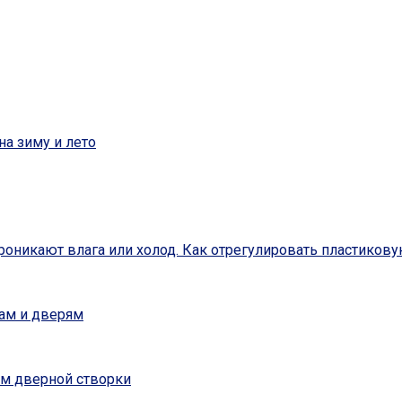
а зиму и лето
роникают влага или холод. Как отрегулировать пластиков
нам и дверям
ем дверной створки