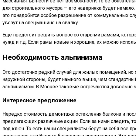
массивная, вынести ее нет возможности, то ее обязател
для строительного мусора — его наверняка будет немало.
это понадобится особое разрешение от коммунальных служ
увезут на спецмашине на свалку.
Еще предстоит решить вопрос со старыми рамами, которы
нужд и т.д. Если рамы новые и хорошие, их можно использ
Необходимость альпинизма
Это достаточно редкий случай для жилых помещений, но 
наружной стороны, будет намного выше, чем стандартны
альпинизмом. В Москве таковые встречаются довольно ча
Интересное предложение
Нередко стоимость демонтажа остекления балкона и пос
предлагающих различные акции. Если за ними следить, т
под ключ. То есть наши специалисты берут на себя все 
остекление для Вашего балконного пространства. Это до