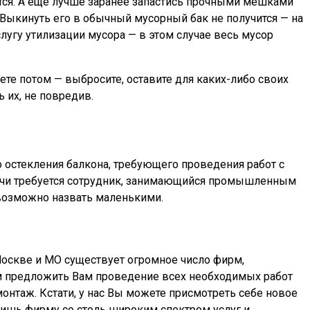
ается. А еще лучше заранее запастись прочными мешками
. Выкинуть его в обычный мусорный бак не получится — на
лугу утилизации мусора — в этом случае весь мусор
ете потом — выбросите, оставите для каких-либо своих
 их, не повредив.
о остекления балкона, требующего проведения работ с
адачи требуется сотрудник, занимающийся промышленным
евозможно назвать маленькими.
оскве и МО существует огромное число фирм,
жем предложить Вам проведение всех необходимых работ
онтаж. Кстати, у нас Вы можете присмотреть себе новое
етишь фирму со столь широким спектром услуг и