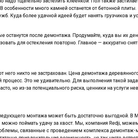
ьно надо тщательно застелить клеенкой. Пол также застил
 В особенности много камней останется от бетонной плиты
б. Куда более удачной идеей будет нанять грузчиков и ус
е останутся после демонтажа. Продумайте, куда вы их ден
овать для остекления повторно. Главное — аккуратно снять
от него никто не застрахован. Цена демонтажа деревянног
й процесс. Это не удивительно. Для выполнения такой з
сто, но из-за потенциального риска, ценники на услуги н
ледующего монтажа может быть достаточно выгодной. В М
о можно поймать удачу за хвост. Мы, компания Redji, мо
проблемы, связанные с проведением комплекса демонтаж-м
статочно привлекательная возможность, не так часто встр