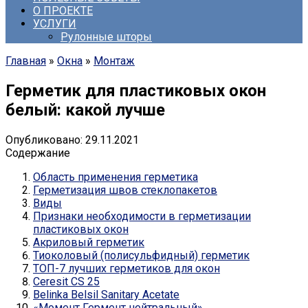
О ПРОЕКТЕ
УСЛУГИ
Рулонные шторы
Главная
»
Окна
»
Монтаж
Герметик для пластиковых окон
белый: какой лучше
Опубликовано:
29.11.2021
Содержание
Область применения герметика
Герметизация швов стеклопакетов
Виды
Признаки необходимости в герметизации
пластиковых окон
Акриловый герметик
Тиоколовый (полисульфидный) герметик
ТОП-7 лучших герметиков для окон
Ceresit CS 25
Belinka Belsil Sanitary Acetate
«Момент Гермент нейтральный»