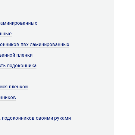
ламинированных
анные
конников пвх ламинированных
ванной пленки
сть подоконника
йся пленкой
нников
 подоконников своими руками