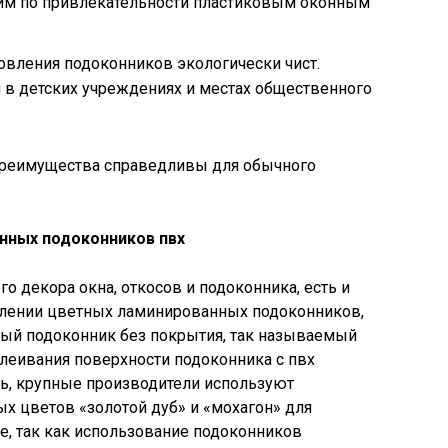
 им по привлекательности пластиковым оконным
овления подоконников экологически чист.
 в детских учреждениях и местах общественного
преимущества справедливы для обычного
нных подоконников пвх
 декора окна, откосов и подоконника, есть и
влении цветных ламинированных подоконников,
вый подоконник без покрытия, так называемый
клеивания поверхности подоконника с пвх
нь, крупные производители используют
ых цветов «золотой дуб» и «мохагон» для
е, так как использование подоконников