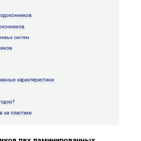
подоконников
оконников
еевых систем
ников
ивные характеристики
годно?
 на пластике
иков пвх ламинированных