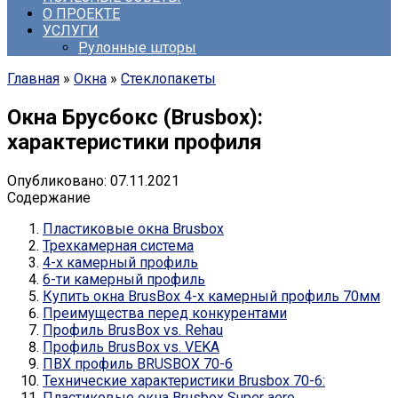
О ПРОЕКТЕ
УСЛУГИ
Рулонные шторы
Главная
»
Окна
»
Стеклопакеты
Окна Брусбокс (Brusbox):
характеристики профиля
Опубликовано:
07.11.2021
Содержание
Пластиковые окна Brusbox
Трехкамерная система
4-х камерный профиль
6-ти камерный профиль
Купить окна BrusBox 4-х камерный профиль 70мм
Преимущества перед конкурентами
Профиль BrusBox vs. Rеhau
Профиль BrusBox vs. VEKA
ПВХ профиль BRUSBOX 70-6
Технические характеристики Brusbox 70-6:
Пластиковые окна Brusbox Super aero