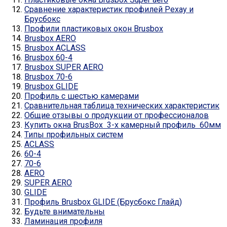
Сравнение характеристик профилей Рехау и
Брусбокс
Профили пластиковых окон Brusbox
Brusbox AERO
Brusbox ACLASS
Brusbox 60-4
Brusbox SUPER AERO
Brusbox 70-6
Brusbox GLIDE
Профиль с шестью камерами
Сравнительная таблица технических характеристик
Общие отзывы о продукции от профессионалов
Купить окна BrusBox 3-х камерный профиль 60мм
Типы профильных систем
ACLASS
60-4
70-6
AERO
SUPER AERO
GLIDE
Профиль Brusbox GLIDE (Брусбокс Глайд)
Будьте внимательны
Ламинация профиля