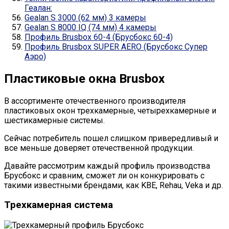
Геалан:
Gealan S 3000 (62 мм) 3 камеры
Gealan S 8000 IQ (74 мм) 4 камеры
Профиль Brusbox 60-4 (Брусбокс 60-4)
Профиль Brusbox SUPER AERO (Брусбокс Супер
Аэро)
Пластиковые окна Brusbox
В ассортименте отечественного производителя
пластиковых окон трехкамерные, четырехкамерные и
шестикамерные системы.
Сейчас потребитель пошел слишком привередливый и
все меньше доверяет отечественной продукции.
Давайте рассмотрим каждый профиль производства
Брусбокс и сравним, сможет ли он конкурировать с
такими известными брендами, как KBE, Rehau, Veka и др.
Трехкамерная система