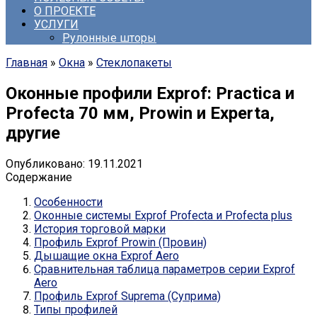
О ПРОЕКТЕ
УСЛУГИ
Рулонные шторы
Главная
»
Окна
»
Стеклопакеты
Оконные профили Exprof: Practica и
Profecta 70 мм, Prowin и Experta,
другие
Опубликовано:
19.11.2021
Содержание
Особенности
Оконные системы Exprof Profecta и Profecta plus
История торговой марки
Профиль Exprof Prowin (Провин)
Дышащие окна Exprof Aero
Сравнительная таблица параметров серии Exprof
Aero
Профиль Exprof Suprema (Суприма)
Типы профилей