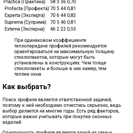
Practica (Практика)
58
3
36
0,70
Profecta (Профекта)
70
5
44
0,81
Experta (Эксперта)
70
6
44
0,82
Suprema (Суприма)
70
5
46
0,81
Externa (Экстерна)
46
2
22
0,53
При одинаковом коэффициенте
теплопередаче профилей рекомендуется
ориентироваться на максимальную толщину
стеклопакетов, которые могут быть
установлены в конструкциях. Чем толще
стеклопакеты и больше в них камер, тем
теплее окна.
Как выбрать?
Поиск профиля является ответственной задачей,
поэтому к ней необходимо отнестись серьезно, ведь
выбор делается на многие годы. Есть ряд факторов,
которые важно учитывать при покупке оконных
изделий.
Однородность профиля является одной из самых