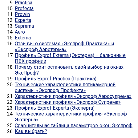
Practica
Profecta
Prowin
Experta
Suprema
Aero
Externa
Отзывы о системах «Экспроф Практика» и
«Экспроф Аэротерма»
Профиль Exprof Externa (Экстерна) – балконные
ПВХ профили
Почему стоит остановить свой выбор на окнах
ЭксПроф?
Профиль Exprof Practica (Практика)
Технические характеристики пятикамерной
системы «Экспроф Профекта»
Характеристики профиля «Экспроф Аэросупрема»
Характеристики профиля «Экспроф Супрема»
Профиль Exprof Experta (Эксперта)
Технические характеристики профиля «Экспроф
Экстерна»
Сравнительная таблица параметров окон Экспроф
Как выбрать?