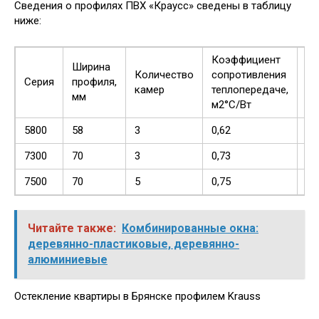
Сведения о профилях ПВХ «Краусс» сведены в таблицу
ниже:
Коэффициент
Ма
Ширина
Количество
сопротивления
то
Серия
профиля,
камер
теплопередаче,
ст
мм
м2°С/Вт
м
5800
58
3
0,62
32
7300
70
3
0,73
40
7500
70
5
0,75
40
Читайте также:
Комбинированные окна:
деревянно-пластиковые, деревянно-
алюминиевые
Остекление квартиры в Брянске профилем Krauss