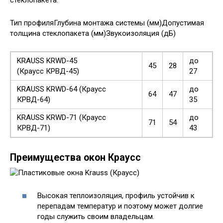
Тип профиляГлубина монтажа системы (мм)Допустимая
толщина стеклопакета (мм)Звукоизоляция (дБ)
KRAUSS KRWD-45
до
45
28
(Краусс КРВД-45)
27
KRAUSS KRWD-64 (Краусс
до
64
47
КРВД-64)
35
KRAUSS KRWD-71 (Краусс
до
71
54
КРВД-71)
43
Преимущества окон Краусс
Высокая теплоизоляция, профиль устойчив к
перепадам температур и поэтому может долгие
годы служить своим владельцам.