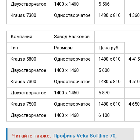
Двухстворчатое
1400 х 1460
5 566
Krauss 7300
Одностворчатое
1480 x 810
4 360
Двухстворчатое
1400 х 1460
5 716
Компания
Завод Балконов
Krauss 7500
Одностворчатое
1480 x 810
4 509
Тип
Размеры
Цена руб.
Двухстворчатое
1400 х 1460
5 910
Krauss 5800
Одностворчатое
1480 x 810
4 415
Двухстворчатое
1400 х 1460
5 600
Krauss 7300
Одностворчатое
1480 x 810
4 510
Двухстворчатое
1400 х 1460
5 870
Krauss 7500
Одностворчатое
1480 x 810
4 650
Двухстворчатое
1400 х 1460
6 100
Читайте также:
Профиль Veka Softline 70,