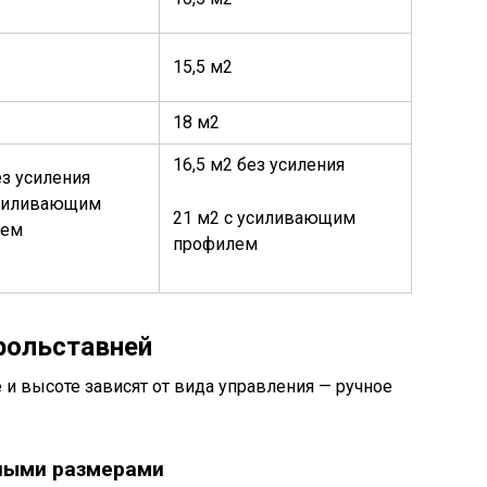
15,5 м2
18 м2
16,5 м2 без усиления
ез усиления
усиливающим
21 м2 с усиливающим
лем
профилем
рольставней
и высоте зависят от вида управления — ручное
ными размерами