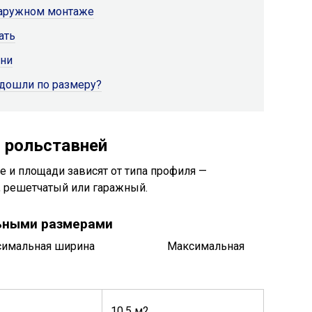
наружном монтаже
ать
вни
одошли по размеру?
 рольставней
 и площади зависят от типа профиля —
 решетчатый или гаражный.
ьными размерами
льная ширина Максимальная
10,5 м2