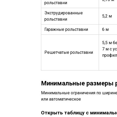
рольставни
Экструдированные
5,2 м
рольставни
Гаражные рольставни
6 м
5,5 м б
7 м с 
Решетчатые рольставни
профи
Минимальные размеры 
Минимальные ограничения по ширине 
или автоматическое
Открыть таблицу с минималь