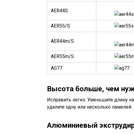
AER44S
AER55/S
AER44m/S
AER55m/S
AG77
Высота больше, чем ну
Исправить легко. Уменьшите длину 
удалите одну или несколько ламелей.
Алюминиевый экструдир