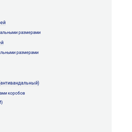
ней
мальными размерами
ей
альными размерами
антивандальный)
рами коробов
)