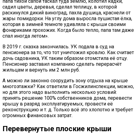
папа тихой сапой таскал туда землю, колотил кадки,
садил цветы, деревья, сделал теплицу, в которой
раскинулся дикий виноград, пахла душица, краснели от
жары помидорки. На углу дома выросла пушистая ёлка,
которая в зимней темноте удивляла с крыши своими
фонариками прохожих. Когда было тепло, папа там даже
спал иногда летом».
В 2019 г. сказка закончилась. УК подала в суд на
пенсионера за то, что тот уничтожил кровлю. Как считает
дочь садовника, УК таким образом отомстила её отцу.
Пенсионер заставил компанию сделать перерасчёт
жильцам и вернуть им 2 млн руб.
А можно ли законно соорудить зону отдыха на крыше
многоэтажки? Как ответили в Госжилинспекции, можно,
но для этого надо выполнить несколько условий:
принять решение 100% собственников дома, перевести
крышу в разряд эксплуатируемых, провести её
реконструкцию и т. д. Только всё это хлопотно и требует
огромных финансовых затрат.
Перевернутые плоские крыши