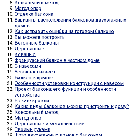
Консольный метод
Метод опор
Отделка балкона
Варианты расположения балконов двухэтажных
домов
Как исправить ошибки на готовом балконе
Вы можете построить
Бетонные балконы
Деревянные
Кованые
Французский балкон в частном доме
С навесами
Установка навеса
Балкон в крыше
Особенности установки конструкции с навесом
Проект балкона: его функции и особенности
устройства
В скате кровли
Какие виды балконов можно пристроить к дому?
Консольный метод
Метод опор
Деревянные и металлические
Своими руками
Фото двухэтажных домов с балконом