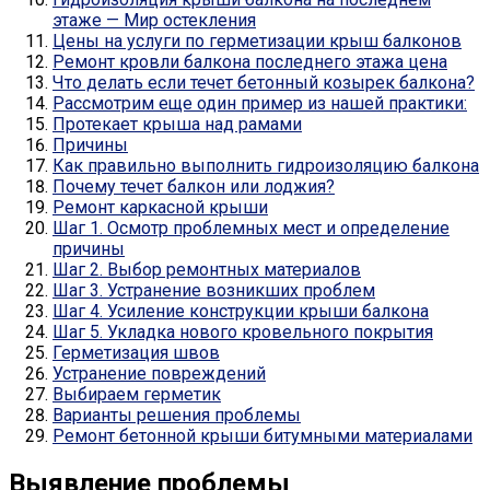
этаже — Мир остекления
Цены на услуги по герметизации крыш балконов
Ремонт кровли балкона последнего этажа цена
Что делать если течет бетонный козырек балкона?
Рассмотрим еще один пример из нашей практики:
Протекает крыша над рамами
Причины
Как правильно выполнить гидроизоляцию балкона
Почему течет балкон или лоджия?
Ремонт каркасной крыши
Шаг 1. Осмотр проблемных мест и определение
причины
Шаг 2. Выбор ремонтных материалов
Шаг 3. Устранение возникших проблем
Шаг 4. Усиление конструкции крыши балкона
Шаг 5. Укладка нового кровельного покрытия
Герметизация швов
Устранение повреждений
Выбираем герметик
Варианты решения проблемы
Ремонт бетонной крыши битумными материалами
Выявление проблемы