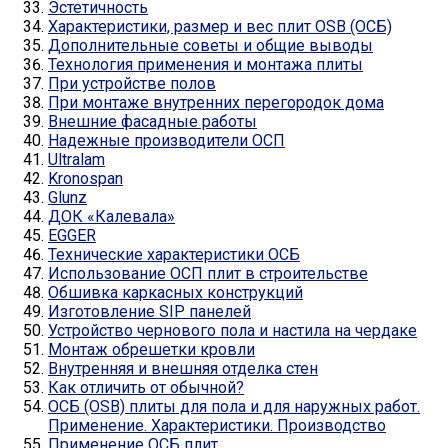
Эстетичность
Характеристики, размер и вес плит OSB (ОСБ)
Дополнительные советы и общие выводы
Технология применения и монтажа плиты
При устройстве полов
При монтаже внутренних перегородок дома
Внешние фасадные работы
Надежные производители ОСП
Ultralam
Kronospan
Glunz
ДОК «Калевала»
EGGER
Технические характеристики ОСБ
Использование ОСП плит в строительстве
Обшивка каркасных конструкций
Изготовление SIP панелей
Устройство чернового пола и настила на чердаке
Монтаж обрешетки кровли
Внутренняя и внешняя отделка стен
Как отличить от обычной?
ОСБ (OSB) плиты для пола и для наружных работ.
Применение. Характеристики. Производство
Применение ОСБ плит