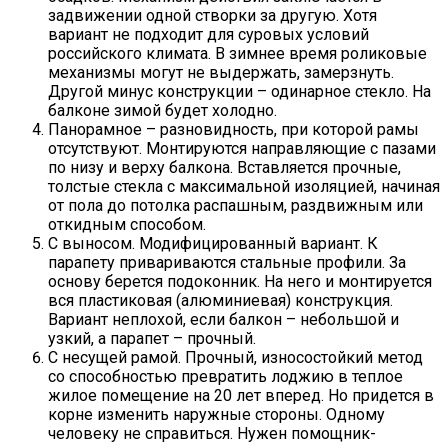
задвижении одной створки за другую. Хотя
вариант не подходит для суровых условий
российского климата. В зимнее время роликовые
механизмы могут не выдержать, замерзнуть.
Другой минус конструкции – одинарное стекло. На
балконе зимой будет холодно.
Панорамное – разновидность, при которой рамы
отсутствуют. Монтируются направляющие с пазами
по низу и верху балкона. Вставляется прочные,
толстые стекла с максимальной изоляцией, начиная
от пола до потолка распашным, раздвижным или
откидным способом.
С выносом. Модифицированный вариант. К
парапету привариваются стальные профили. За
основу берется подоконник. На него и монтируется
вся пластиковая (алюминиевая) конструкция.
Вариант неплохой, если балкон – небольшой и
узкий, а парапет – прочный.
С несущей рамой. Прочный, износостойкий метод
со способностью превратить лоджию в теплое
жилое помещение на 20 лет вперед. Но придется в
корне изменить наружные стороны. Одному
человеку не справиться. Нужен помощник-