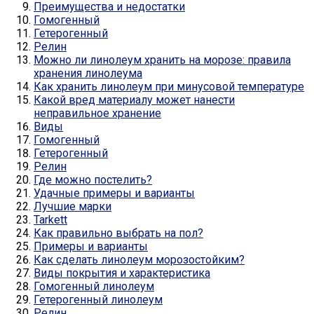
Преимущества и недостатки
Гомогенный
Гетерогенный
Релин
Можно ли линолеум хранить на морозе: правила
хранения линолеума
Как хранить линолеум при минусовой температуре
Какой вред материалу может нанести
неправильное хранение
Виды
Гомогенный
Гетерогенный
Релин
Где можно постелить?
Удачные примеры и варианты
Лучшие марки
Tarkett
Как правильно выбрать на пол?
Примеры и варианты
Как сделать линолеум морозостойким?
Виды покрытия и характеристика
Гомогенный линолеум
Гетерогенный линолеум
Релин