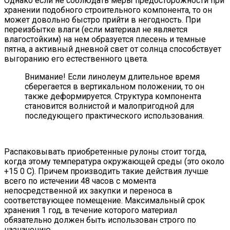
Однако если не соблюдать меры предосторожности при
хранении подобного строительного компонента, то он
может довольно быстро прийти в негодность. При
переизбытке влаги (если материал не является
влагостойким) на нем образуется плесень и темные
пятна, а активный дневной свет от солнца способствует
выгоранию его естественного цвета.
Внимание! Если линолеум длительное время
сберегается в вертикальном положении, то он
также деформируется. Структура компонента
становится волнистой и малопригодной для
последующего практического использования.
Распаковывать приобретенные рулоны стоит тогда,
когда этому температура окружающей среды (это около
+15 0 С). Причем производить такие действия лучше
всего по истечении 48 часов с момента
непосредственной их закупки и переноса в
соответствующее помещение. Максимальный срок
хранения 1 год, в течение которого материал
обязательно должен быть использован строго по
назначению.