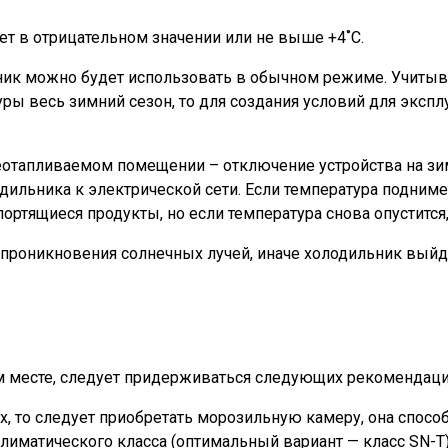
т в отрицательном значении или не выше +4˚С.
льник можно будет использовать в обычном режиме. Учитыв
ы весь зимний сезон, то для создания условий для экспл
неотапливаемом помещении – отключение устройства на зи
ильника к электрической сети. Если температура поднимет
ортящиеся продукты, но если температура снова опустится,
т проникновения солнечных лучей, иначе холодильник выйд
ом месте, следует придерживаться следующих рекомендаци
 то следует приобретать морозильную камеру, она способн
иматического класса (оптимальный вариант — класс SN-T)