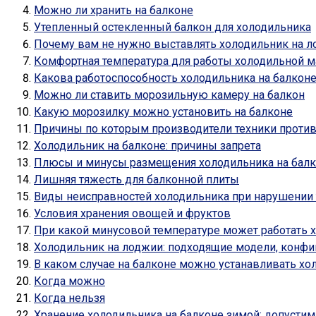
Можно ли хранить на балконе
Утепленный остекленный балкон для холодильника
Почему вам не нужно выставлять холодильник на 
Комфортная температура для работы холодильной 
Какова работоспособность холодильника на балкон
Можно ли ставить морозильную камеру на балкон
Какую морозилку можно установить на балконе
Причины по которым производители техники против
Холодильник на балконе: причины запрета
Плюсы и минусы размещения холодильника на бал
Лишняя тяжесть для балконной плиты
Виды неисправностей холодильника при нарушении 
Условия хранения овощей и фруктов
При какой минусовой температуре может работать 
Холодильник на лоджии: подходящие модели, конфи
В каком случае на балконе можно устанавливать хо
Когда можно
Когда нельзя
Хранение холодильника на балконе зимой: допустим