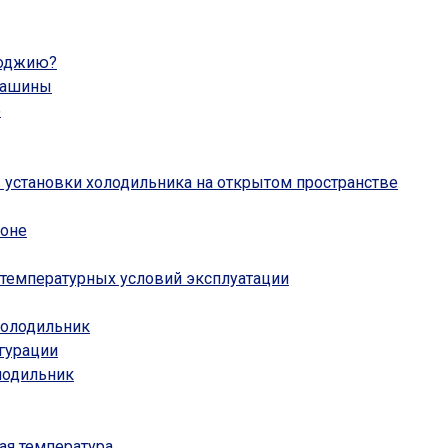
лоджию?
машины
е
 установки холодильника на открытом пространстве
коне
температурных условий эксплуатации
холодильник
гурации
лодильник
ая температура