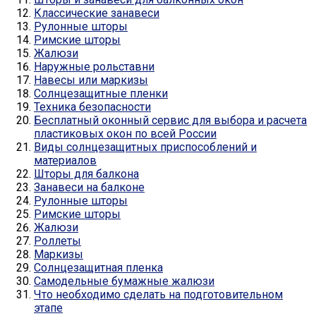
Классические занавеси
Рулонные шторы
Римские шторы
Жалюзи
Наружные рольставни
Навесы или маркизы
Солнцезащитные пленки
Техника безопасности
Бесплатный оконный сервис для выбора и расчета
пластиковых окон по всей России
Виды солнцезащитных приспособлений и
материалов
Шторы для балкона
Занавеси на балконе
Рулонные шторы
Римские шторы
Жалюзи
Роллеты
Маркизы
Солнцезащитная пленка
Самодельные бумажные жалюзи
Что необходимо сделать на подготовительном
этапе