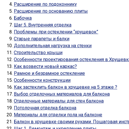
Расширение по подоконнику
Расширение по основанию плиты
Бабочка
Шаг 5. Внутренняя отделка
Проблемы при остеклении “хрущевок”
Старые парапеты и балки
Дополнительная нагрузка на стенки
Строительство крыши
Особенности проектирования остекления в Хрущевк
Как возвести новый каркас?
Рамное и безрамное остекление
Особенности конструкции
Как застеклить балкон в хрущевке на 5 этаже ?
Выбор отделочных материалов для балкона
Отделочные материалы для стен балкона
Потолочная отделка балкона
Материалы для отделки пола на балконе
Балкон в хрущевке своими руками. Пошаговая инст
Шаг 1. Демонтаж и укрепление плиты