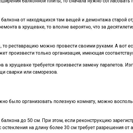
сширения балконной плиты, то сначала нужно согласовать
 балкона от находящихся там вещей и демонтажа старой от
ремонта в хрущевке, то вполне вероятно, что за десятиле
 то реставрацию можно провести своими руками. А вот есл
ожет произвести только организация, имеющая соответств
ов в хрущевке требуется произвести замену парапетов. И
щи сварки или саморезов.
ожно было организовать полезную комнату, можно воспол
алкона до 50 см. При этом, если реконструкцию зарегист
остекления на длину более 30 см требует разрешения от а