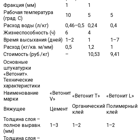
Фракция (мм)
1
1
Рабочая температура
10
5
5
(град. С)
Расход воды (л/кг)
0,46–0,5
0,24
0,4
Жизнеспособность (ч)
6
4
Время высыхания (дней)
1–2
1
1–7
Расход (кг/кв. м/мм)
0,5
1,2
1
Стоимость (руб./кг)
–
10,53
9,41
Основные
штукатурки
«Ветонит».
Технические
характеристики
Наименование
«Ветонит
«Ветонит Т»
«Ветонит L»
марки
V»
Органический
Полимерный
Вяжущее
Цемент
клей
клей
Толщина слоя –
полное выравн.
1–3
1–2
1–2
(мм)
Толщина слоя –