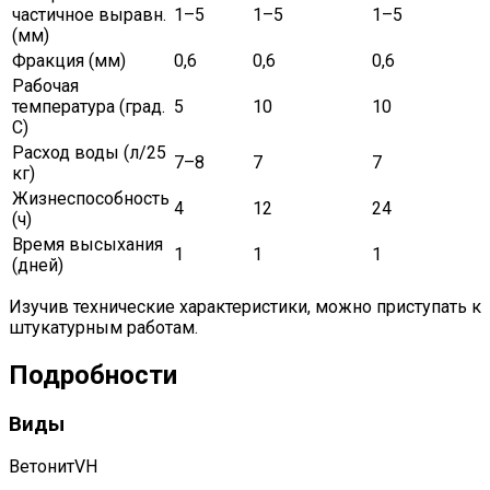
частичное выравн.
1–5
1–5
1–5
(мм)
Фракция (мм)
0,6
0,6
0,6
Рабочая
температура (град.
5
10
10
С)
Расход воды (л/25
7–8
7
7
кг)
Жизнеспособность
4
12
24
(ч)
Время высыхания
1
1
1
(дней)
Изучив технические характеристики, можно приступать к
штукатурным работам.
Подробности
Виды
ВетонитVН