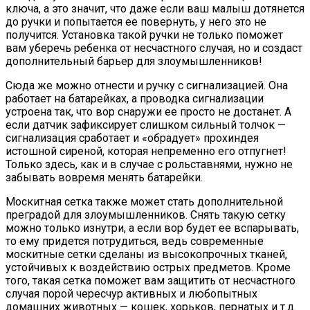
ключа, а это значит, что даже если ваш малыш дотянется
до ручки и попытается ее повернуть, у него это не
получится. Установка такой ручки не только поможет
вам уберечь ребенка от несчастного случая, но и создаст
дополнительный барьер для злоумышленников!
Сюда же можно отнести и ручку с сигнализацией. Она
работает на батарейках, а проводка сигнализации
устроена так, что вор снаружи ее просто не достанет. А
если датчик зафиксирует слишком сильный толчок —
сигнализация сработает и «обрадует» прохиндея
истошной сиреной, которая непременно его отпугнет!
Только здесь, как и в случае с рольставнями, нужно не
забывать вовремя менять батарейки.
Москитная сетка также может стать дополнительной
преградой для злоумышленников. Снять такую сетку
можно только изнутри, а если вор будет ее вспарывать,
то ему придется потрудиться, ведь современные
москитные сетки сделаны из высокопрочных тканей,
устойчивых к воздействию острых предметов. Кроме
того, такая сетка поможет вам защитить от несчастного
случая порой чересчур активных и любопытных
домашних животных — кошек, хорьков, пернатых и т.д.