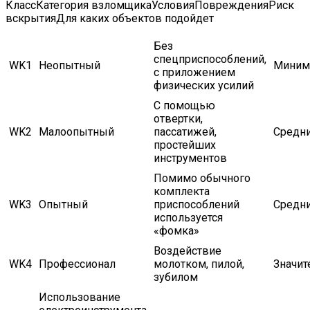
КлассКатегория взломщикаУсловияПоврежденияРиск
вскрытияДля каких объектов подойдет
Без
спецприспособлений,
WK1
Неопытный
Миним
с приложением
физических усилий
С помощью
отвертки,
WK2
Малоопытный
пассатижей,
Средн
простейших
инструментов
Помимо обычного
комплекта
WK3
Опытный
приспособлений
Средн
используется
«фомка»
Воздействие
WK4
Профессионал
молотком, пилой,
Значи
зубилом
Использование