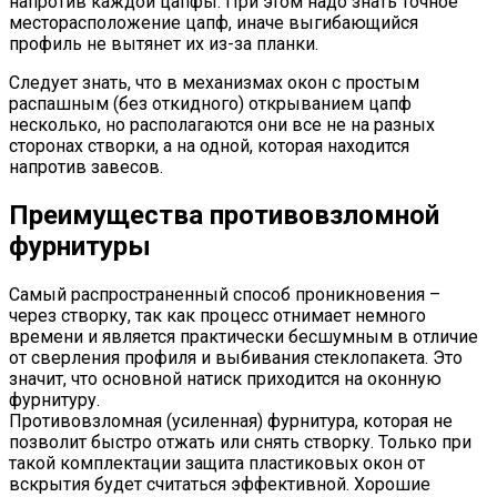
напротив каждой цапфы. При этом надо знать точное
месторасположение цапф, иначе выгибающийся
профиль не вытянет их из-за планки.
Следует знать, что в механизмах окон с простым
распашным (без откидного) открыванием цапф
несколько, но располагаются они все не на разных
сторонах створки, а на одной, которая находится
напротив завесов.
Преимущества противовзломной
фурнитуры
Самый распространенный способ проникновения –
через створку, так как процесс отнимает немного
времени и является практически бесшумным в отличие
от сверления профиля и выбивания стеклопакета. Это
значит, что основной натиск приходится на оконную
фурнитуру.
Противовзломная (усиленная) фурнитура, которая не
позволит быстро отжать или снять створку. Только при
такой комплектации защита пластиковых окон от
вскрытия будет считаться эффективной. Хорошие