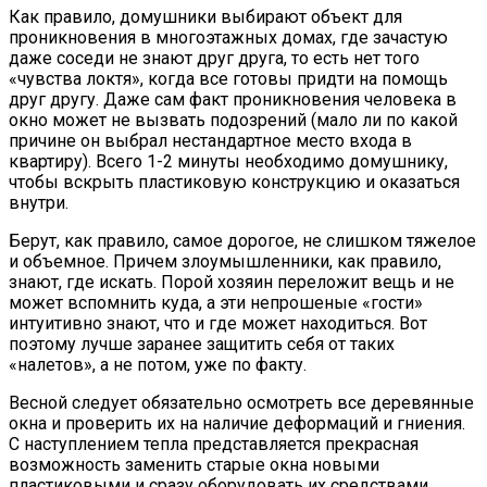
Как правило, домушники выбирают объект для
проникновения в многоэтажных домах, где зачастую
даже соседи не знают друг друга, то есть нет того
«чувства локтя», когда все готовы придти на помощь
друг другу. Даже сам факт проникновения человека в
окно может не вызвать подозрений (мало ли по какой
причине он выбрал нестандартное место входа в
квартиру). Всего 1-2 минуты необходимо домушнику,
чтобы вскрыть пластиковую конструкцию и оказаться
внутри.
Берут, как правило, самое дорогое, не слишком тяжелое
и объемное. Причем злоумышленники, как правило,
знают, где искать. Порой хозяин переложит вещь и не
может вспомнить куда, а эти непрошеные «гости»
интуитивно знают, что и где может находиться. Вот
поэтому лучше заранее защитить себя от таких
«налетов», а не потом, уже по факту.
Весной следует обязательно осмотреть все деревянные
окна и проверить их на наличие деформаций и гниения.
С наступлением тепла представляется прекрасная
возможность заменить старые окна новыми
пластиковыми и сразу оборудовать их средствами