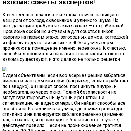
взлома: советы экспертов!
Качественные пластиковые окна отлично защищают
ваш дом от холода, сквозняков и уличного шума. Но
иногда защита требуется самим окнам — от грабителей.
Проблема особенно актуальна для собственников
квартир на первом этаже, загородных домов, коттеджей
и офисов, ведь по статистике в 90% случаев воры
проникают в помещение именно через окна. К счастью,
способы дополнительной защиты пластиковых окон от
взлома существуют, и это далеко не только решетки.
Будем объективны: если вор всерьез решил забраться
именно в ваш дом или офис (например, если он работает
по наводке), он найдет способ проникнуть внутрь, и
необязательно через окно. Полной безопасности не
могут гарантировать ни чугунные решетки, ни
сигнализация, ни видеокамеры. Он найдет способы все
это обойти. В остальных случаях, где кража происходит
стихийно и не планируется заблаговременно (а именно
так, к счастью, и происходит в большинстве случаев)
действует правило – если на проникновение тратится
больше 10-15 минут, вор отказывается от своей затеи.