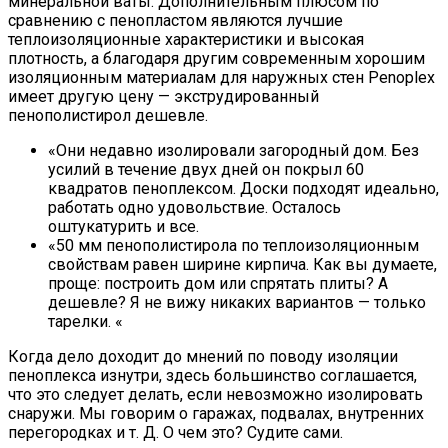
минеральной ваты. Дополнительным плюсом по
сравнению с пенопластом являются лучшие
теплоизоляционные характеристики и высокая
плотность, а благодаря другим современным хорошим
изоляционным материалам для наружных стен Penoplex
имеет другую цену — экструдированный
пенополистирол дешевле.
«Они недавно изолировали загородный дом. Без
усилий в течение двух дней он покрыл 60
квадратов пеноплексом. Доски подходят идеально,
работать одно удовольствие. Осталось
оштукатурить и все.
«50 мм пенополистирола по теплоизоляционным
свойствам равен ширине кирпича. Как вы думаете,
проще: построить дом или спрятать плиты? А
дешевле? Я не вижу никаких вариантов — только
тарелки. «
Когда дело доходит до мнений по поводу изоляции
пеноплекса изнутри, здесь большинство соглашается,
что это следует делать, если невозможно изолировать
снаружи. Мы говорим о гаражах, подвалах, внутренних
перегородках и т. Д. О чем это? Судите сами.