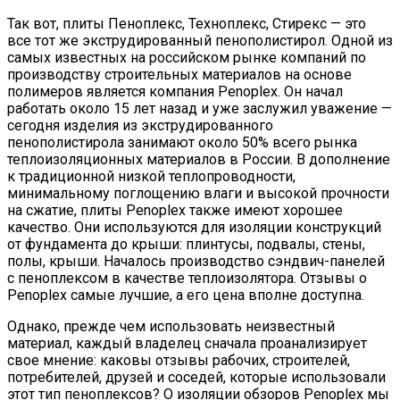
Так вот, плиты Пеноплекс, Техноплекс, Стирекс — это
все тот же экструдированный пенополистирол. Одной из
самых известных на российском рынке компаний по
производству строительных материалов на основе
полимеров является компания Penoplex. Он начал
работать около 15 лет назад и уже заслужил уважение —
сегодня изделия из экструдированного
пенополистирола занимают около 50% всего рынка
теплоизоляционных материалов в России. В дополнение
к традиционной низкой теплопроводности,
минимальному поглощению влаги и высокой прочности
на сжатие, плиты Penoplex также имеют хорошее
качество. Они используются для изоляции конструкций
от фундамента до крыши: плинтусы, подвалы, стены,
полы, крыши. Началось производство сэндвич-панелей
с пеноплексом в качестве теплоизолятора. Отзывы о
Penoplex самые лучшие, а его цена вполне доступна.
Однако, прежде чем использовать неизвестный
материал, каждый владелец сначала проанализирует
свое мнение: каковы отзывы рабочих, строителей,
потребителей, друзей и соседей, которые использовали
этот тип пеноплексов? О изоляции обзоров Penoplex мы