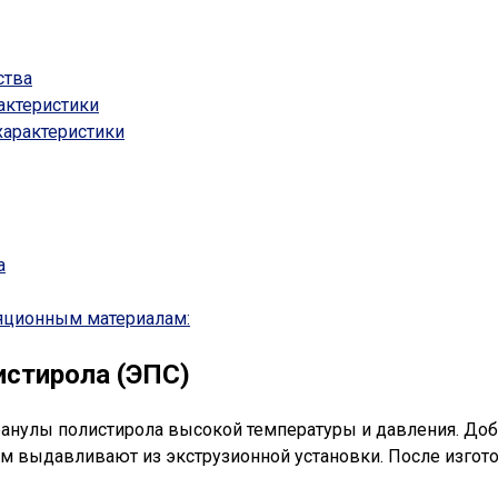
ства
актеристики
характеристики
а
яционным материалам:
истирола (ЭПС)
ранулы полистирола высокой температуры и давления. Доб
ем выдавливают из экструзионной установки. После изгото