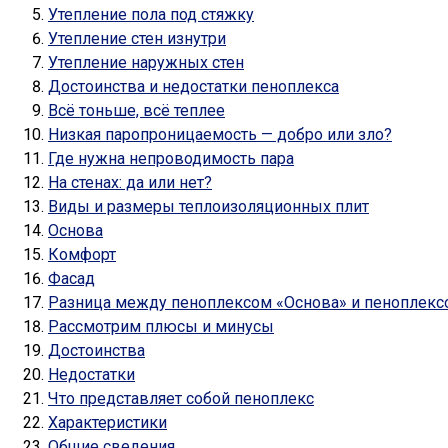
Утепление пола под стяжку
Утепление стен изнутри
Утепление наружных стен
Достоинства и недостатки пеноплекса
Всё тоньше, всё теплее
Низкая паропроницаемость — добро или зло?
Где нужна непроводимость пара
На стенах: да или нет?
Виды и размеры теплоизоляционных плит
Основа
Комфорт
Фасад
Разница между пеноплексом «Основа» и пеноплекс
Рассмотрим плюсы и минусы
Достоинства
Недостатки
Что представляет собой пеноплекс
Характеристики
Общие сведения