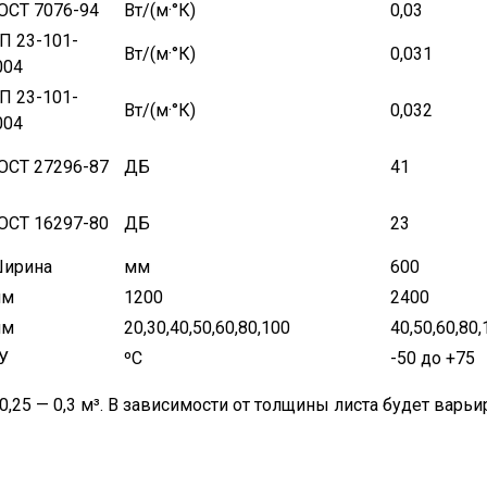
ОСТ 7076-94
Вт/(м·°К)
0,03
П 23-101-
Вт/(м·°К)
0,031
004
П 23-101-
Вт/(м·°К)
0,032
004
ОСТ 27296-87
ДБ
41
ОСТ 16297-80
ДБ
23
ирина
мм
600
м
1200
2400
м
20,30,40,50,60,80,100
40,50,60,80,
У
ºС
-50 до +75
25 — 0,3 м³. В зависимости от толщины листа будет варь