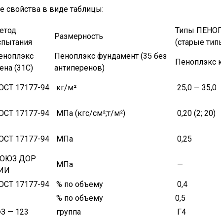
е свойства в виде таблицы:
етод
Типы ПЕНО
Размерность
спытания
(старые тип
еноплэкс
Пеноплэкс фундамент (35 без
Пеноплэкс к
ена (31С)
антиперенов)
ОСТ 17177-94
кг/м²
25,0 — 35,0
ОСТ 17177-94
МПа (кгс/см²;т/м²)
0,20 (2; 20)
ОСТ 17177-94
МПа
0,25
ОЮЗ ДОР
МПа
—
ИИ
ОСТ 17177-94
% по объему
0,4
% по объему
0,5
З — 123
группа
Г4