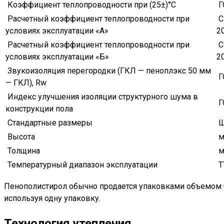
Коэффициент теплопроводности при (25±)°С
Г
Расчетный коэффициент теплопроводности при
С
условиях эксплуатации «А»
2
Расчетный коэффициент теплопроводности при
С
условиях эксплуатации «Б»
2
Звукоизоляция перегородки (ГКЛ — пеноплэкс 50 мм
Г
— ГКЛ), Rw
Индекс улучшения изоляции структурного шума в
Г
конструкции пола
Стандартные размеры
Ш
Высота
м
Толщина
м
Температурный диапазон эксплуатации
Т
Пенополистирол обычно продается упаковками объемом 0,
используя одну упаковку.
Технология утепления