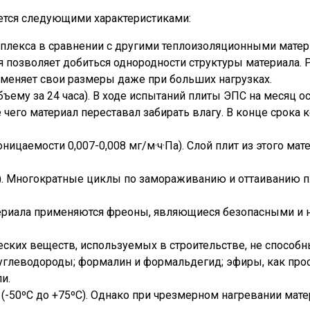
ется следующими характеристиками:
лекса в сравнении с другими теплоизоляционными материа
ия позволяет добиться однородности структуры материала
 меняет свои размеры даже при больших нагрузках.
бъему за 24 часа). В ходе испытаний плиты ЭПС на месяц 
чего материал переставал забирать влагу. В конце срока 
цаемости 0,007-0,008 мг/м·ч·Па). Слой плит из этого мат
). Многократные циклы по замораживанию и оттаиванию пли
териала применяются фреоны, являющиеся безопасными и н
ких веществ, используемых в строительстве, не способн
 углеводороды; формалин и формальдегид; эфиры, как прос
и.
-50ºС до +75ºС). Однако при чрезмерном нагревании мате