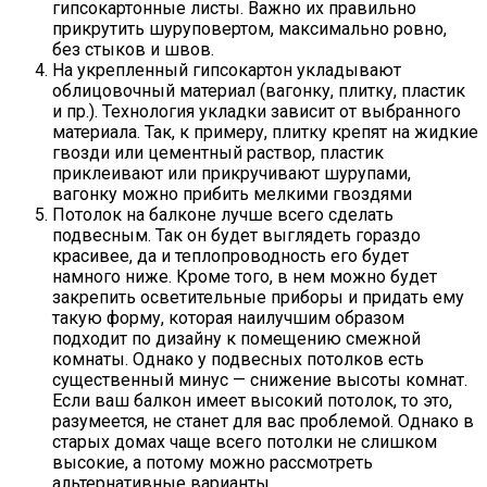
гипсокартонные листы. Важно их правильно
прикрутить шуруповертом, максимально ровно,
без стыков и швов.
На укрепленный гипсокартон укладывают
облицовочный материал (вагонку, плитку, пластик
и пр.). Технология укладки зависит от выбранного
материала. Так, к примеру, плитку крепят на жидкие
гвозди или цементный раствор, пластик
приклеивают или прикручивают шурупами,
вагонку можно прибить мелкими гвоздями
Потолок на балконе лучше всего сделать
подвесным. Так он будет выглядеть гораздо
красивее, да и теплопроводность его будет
намного ниже. Кроме того, в нем можно будет
закрепить осветительные приборы и придать ему
такую форму, которая наилучшим образом
подходит по дизайну к помещению смежной
комнаты. Однако у подвесных потолков есть
существенный минус — снижение высоты комнат.
Если ваш балкон имеет высокий потолок, то это,
разумеется, не станет для вас проблемой. Однако в
старых домах чаще всего потолки не слишком
высокие, а потому можно рассмотреть
альтернативные варианты.