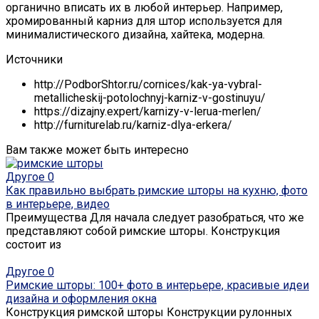
органично вписать их в любой интерьер. Например,
хромированный карниз для штор используется для
минималистического дизайна, хайтека, модерна.
Источники
http://PodborShtor.ru/cornices/kak-ya-vybral-
metallicheskij-potolochnyj-karniz-v-gostinuyu/
https://dizajny.expert/karnizy-v-lerua-merlen/
http://furniturelab.ru/karniz-dlya-erkera/
Вам также может быть интересно
Другое
0
Как правильно выбрать римские шторы на кухню, фото
в интерьере, видео
Преимущества Для начала следует разобраться, что же
представляют собой римские шторы. Конструкция
состоит из
Другое
0
Римские шторы: 100+ фото в интерьере, красивые идеи
дизайна и оформления окна
Конструкция римской шторы Конструкции рулонных