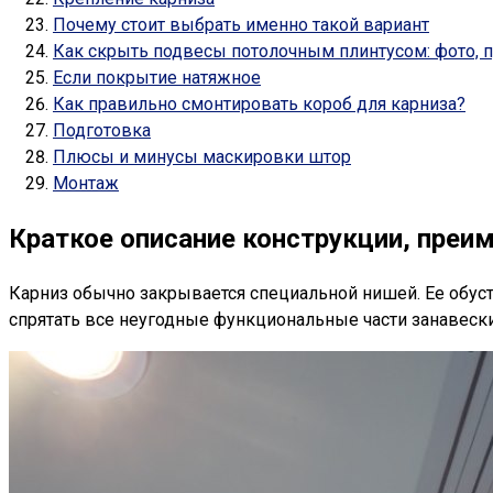
Почему стоит выбрать именно такой вариант
Как скрыть подвесы потолочным плинтусом: фото,
Если покрытие натяжное
Как правильно смонтировать короб для карниза?
Подготовка
Плюсы и минусы маскировки штор
Монтаж
Краткое описание конструкции, преи
Карниз обычно закрывается специальной нишей. Ее обуст
спрятать все неугодные функциональные части занавески