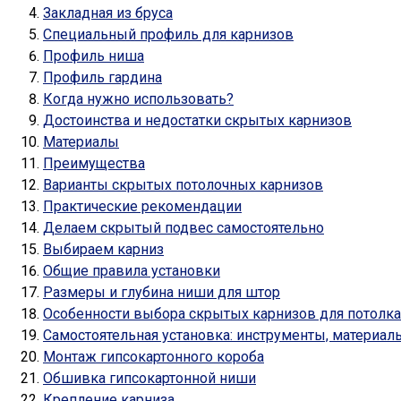
Закладная из бруса
Специальный профиль для карнизов
Профиль ниша
Профиль гардина
Когда нужно использовать?
Достоинства и недостатки скрытых карнизов
Материалы
Преимущества
Варианты скрытых потолочных карнизов
Практические рекомендации
Делаем скрытый подвес самостоятельно
Выбираем карниз
Общие правила установки
Размеры и глубина ниши для штор
Особенности выбора скрытых карнизов для потолка
Самостоятельная установка: инструменты, материал
Монтаж гипсокартонного короба
Обшивка гипсокартонной ниши
Крепление карниза