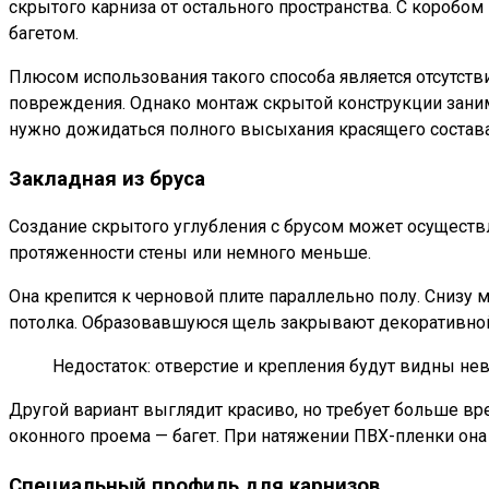
скрытого карниза от остального пространства. С коробом
багетом.
Плюсом использования такого способа является отсутст
повреждения. Однако монтаж скрытой конструкции заним
нужно дожидаться полного высыхания красящего состава
Закладная из бруса
Создание скрытого углубления с брусом может осуществл
протяженности стены или немного меньше.
Она крепится к черновой плите параллельно полу. Снизу 
потолка. Образовавшуюся щель закрывают декоративной 
Недостаток: отверстие и крепления будут видны н
Другой вариант выглядит красиво, но требует больше вр
оконного проема — багет. При натяжении ПВХ-пленки она 
Специальный профиль для карнизов