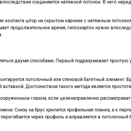
 впоследствии соединяется натяжной потолок. В него нере
вие контакта штор на скрытом карнизе с натяжным потолк
ает продолжительное время, гипсокартон нужно впоследс
.
яться двумя способами. Первый подразумевает простую у
монтируется потолочный или стеновой багетный элемент. Б
вставкой. Достоинством такого метода является простота
евооруженным глазом, если целенаправленно рассматриват
емени. Снизу на брус крепится профильная планка, а к пе
перегибается через профиль и вправляется в потолочный б