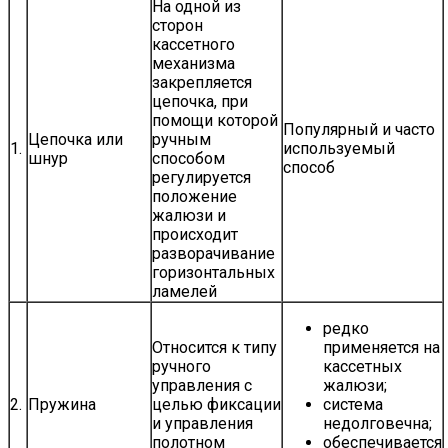
На одной из
сторон
кассетного
механизма
закрепляется
цепочка, при
помощи которой
Популярный и часто
Цепочка или
ручным
1.
используемый
шнур
способом
способ
регулируется
положение
жалюзи и
происходит
разворачивание
горизонтальных
ламелей
редко
Относится к типу
применяется на
ручного
кассетных
управления с
жалюзи;
2.
Пружина
целью фиксации
система
и управления
недолговечна;
полотном
обеспечивается