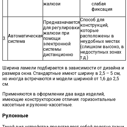
жалюзи
слабая
фиксация
Способ для
Предназначается
конструкций,
для регулировки
которые
жалюзи при
Автоматическая
расположены в
3.
помощи
система
неудобных местах
электронной
(слишком высоко, в
системы
недоступных зонах
дистанционно
т.д.)
Ширина ламели подбирается в зависимости от дизайна и
размера окна. Стандартные имеют ширину в 2,5 – 5 см,
но иногда встречаются и модели шириной от 1,6 до 2,5
см.
Применяются в оформлении два вида изделий,
имеющие конструкторские отличия: горизонтальные
кассетные и рулонно-кассетные.
Рулонные
Такой вид устройства представляет собой полотно ткани