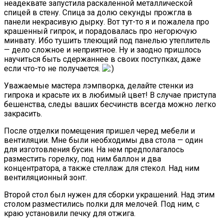
неадеквате запустила раскаленной металлической
спицей в стену. Спица за долю секунды прожгла в
панели некрасивую дырку. Вот тут-то я и пожалела про
крашенный гипрок, и порадовалась про негорючую
минвату. Ибо тушить тлеющий под панелью утеплитель
— дело сложное и неприятное. Ну и заодно пришлось
научиться быть сдержаннее в своих поступках, даже
если что-то не получается.
Уважаемые мастера лэмпворка, делайте стенки из
гипрока и красьте их в любимый цвет! В случае приступа
бешенства, следы ваших бесчинств всегда можно легко
закрасить.
После отделки помещения пришел черед мебели и
вентиляции. Мне были необходимы два стола — один
для изготовления бусин. На нем предполагалось
разместить горелку, под ним баллон и два
концентратора, а также стеллаж для стекол. Над ним
вентиляционный зонт.
Второй стол был нужен для сборки украшений. Над этим
столом разместились полки для мелочей. Под ним, с
краю установили печку для отжига.