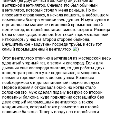
Там-же (на другой части балкона) он установил
вытяжной вентилятор. Сначала это был обычный
вентилятор, который стоял у меня раньше. Но он
плоховато справлялся, я начала кашлять, в небольшом
помещении быстро становилось душно. И муж купил в
строительном магазине гигантский промышленный
вентилятор, который поставил вместо старого. Разница
была очень существенной. Вот такой «промышленный
натюрморт» у нас на второй стороне балкона.
Внушительное «вздутие» посреди трубы, и есть тот
самый промышленный вентилятор.
Этот вентилятор отлично вытягивал из мастерской весь
ядовитый угарный газ, а затем и кислород. Если для
дыхания еще кислорода хватало, то для работы двух
концентраторов его уже недоставало, и мощность
пламени горелки очень сильно упала. Возникла
необходимость в дополнительной подаче воздуха.
Первое время я открывала окно, но когда стало
холодновато, муж сделал подачу воздуха со второй
половины балкона, куда подключил оставшийся без
дела старый маломощный вентилятор, а также
кондиционер, который тоже разместил на второй
половине балкона. Теперь воздух со второй части