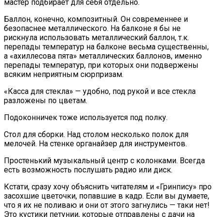
мастер подбирает для себя отдельно.
Баллон, конечно, композитный. Он современнее и
безопаснее металлического. На балконе я бы не
рискнула использовать металлический баллон, т.к.
перепады температур на балконе весьма существенны,
а «ахиллесова пята» металлических баллонов, именно
перепады температур, при которых они подвержены
всяким неприятным сюрпризам.
«Касса для стекла» — удобно, под рукой и все стекла
разложены по цветам.
Подоконничек тоже используется под полку.
Стол для сборки. Над столом несколько полок для
мелочей. На стенке органайзер для инструментов.
Простенький музыкальный центр с колонками. Всегда
есть возможность послушать радио или диск.
Кстати, сразу хочу объяснить читателям и «Гринпису» про
засохшие цветочки, попавшие в кадр. Если вы думаете,
что я их не поливаю и они от этого загнулись — таки нет!
Это кустики петунии, которые отправлены с дачи на