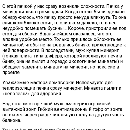
С этой печкой у нас сразу возникли сложности. Печка у
меня довольно громоздкая. Когда столы были сделаны,
обнаружилось, что печку просто некуда впихнуть. То она
слишком близко стоит, то слишком далеко, то в нее
неудобно помещать бусины… Короче, пристроили ее под
стол для сборки. В дальнейшем оказалось, что это
вполне удобное место. Только пришлось обложить ее
минватой, чтобы не нагревались близко прилегающие к
ней поверхности. В последствии, муж купил минерит
(тонкая плита, типа шифера, которой изолируют печи в
банях, она не пылит и гораздо экологичнее минваты) и
обещает заменить минвату на минерит, но пока сие в
проекте.
Уважаемые мастера лэмпворка! Используйте для
теплоизоляции печки сразу минерит. Минвата пылит и
«неполезна» для здоровья.
Над столом с горелкой муж смастерил огромный
вытяжной зонт. Гибкий вентиляционный гофр от зонта
он вывел через разделительную стену на другую часть
балкона.