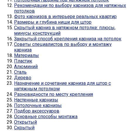
Рекомендации по выбору карнизов для натяжных
потолков
Фото карнизов в интерьере реальных квартир
Размеры и глубина ниши для штор
Скрытый карниз в натяжном потолке: плюсы,
минусы конструкций
Закрытый способ крепления карниза на потолок
Советы специалистов по выбору и монтажу
карниза
Материалы
Пластик
Алюминий
Сталь
Дерево
Назначение и сочетание карниза для штор с
натяжным потолком
Разновидности по месту крепления
Настенные карнизы
Потолочные карнизы
Подбор аксессуаров
Основные способы монтажа
Открытый
Скрытый