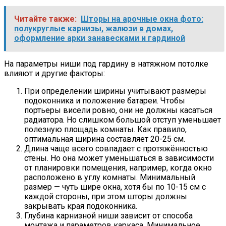
Читайте также:
Шторы на арочные окна фото:
полукруглые карнизы, жалюзи в домах,
оформление арки занавесками и гардиной
На параметры ниши под гардину в натяжном потолке
влияют и другие факторы:
При определении ширины учитывают размеры
подоконника и положение батареи. Чтобы
портьеры висели ровно, они не должны касаться
радиатора. Но слишком большой отступ уменьшает
полезную площадь комнаты. Как правило,
оптимальная ширина составляет 20-25 см.
Длина чаще всего совпадает с протяжённостью
стены. Но она может уменьшаться в зависимости
от планировки помещения, например, когда окно
расположено в углу комнаты. Минимальный
размер — чуть шире окна, хотя бы по 10-15 см с
каждой стороны, при этом шторы должны
закрывать края подоконника.
Глубина карнизной ниши зависит от способа
монтажа и параметров каркаса. Минимальное